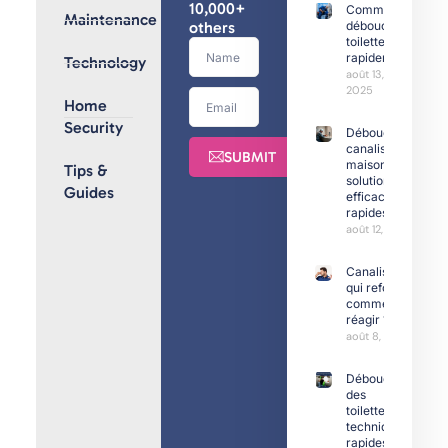
10,000+
Comment
Maintenance
others
déboucher
toilettes
rapidement
Technology
août 13,
2025
Home
Security
Débouchage
canalisation
SUBMIT
maison :
Tips &
solutions
Guides
efficaces et
rapides
août 12, 2025
Canalisation
qui refoule :
comment
réagir ?
août 8, 2025
Déboucher
des
toilettes :
techniques
rapides et