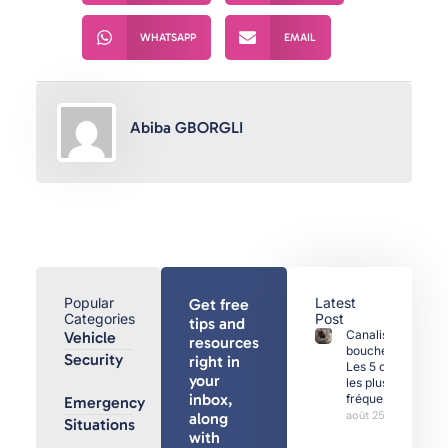
WHATSAPP
EMAIL
Abiba GBORGLI
Popular
Latest
Get free
Categories
Post
tips and
Canalisations
Vehicle
resources
bouchées :
Security
right in
Les 5 causes
your
les plus
inbox,
fréquentes
Emergency
août 25, 2025
along
Situations
with