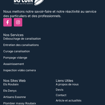
Nous mettons notre savoir-faire et notre réactivité au service
des particuliers et des professionnels.
F
I
a
n
c
s
e
t
Nos Services
b
a
Débouchage de canalisation
o
g
o
r
Entretien des canalisations
k
a
Curage canalisation
-
m
f
Pompage vidange
Assainissement
Inspection vidéo camera
Nos Sites Web
Liens Utiles
Ets Roubaix
A propos de nous
Devis
Ets Denys
Contact
Artisans Essonne
Article et actualités
Plombier massy Roubaix