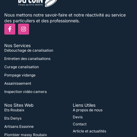
Nous mettons notre savoir-faire et notre réactivité au service
des particuliers et des professionnels.
F
I
a
n
c
s
e
t
Nos Services
b
a
Débouchage de canalisation
o
g
o
r
Entretien des canalisations
k
a
Curage canalisation
-
m
f
Pompage vidange
Assainissement
Inspection vidéo camera
Nos Sites Web
Liens Utiles
Ets Roubaix
A propos de nous
Devis
Ets Denys
Contact
Artisans Essonne
Article et actualités
Plombier massy Roubaix