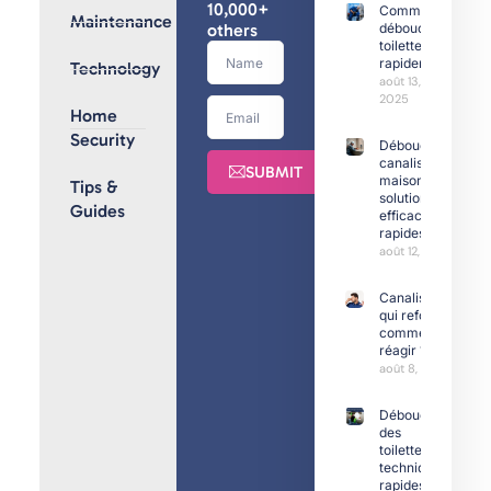
10,000+
Comment
Maintenance
others
déboucher
toilettes
rapidement
Technology
août 13,
2025
Home
Security
Débouchage
canalisation
SUBMIT
maison :
Tips &
solutions
Guides
efficaces et
rapides
août 12, 2025
Canalisation
qui refoule :
comment
réagir ?
août 8, 2025
Déboucher
des
toilettes :
techniques
rapides et