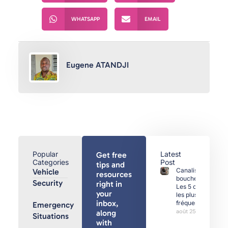
WHATSAPP
EMAIL
Eugene ATANDJI
Popular
Latest
Get free
Categories
Post
tips and
Canalisations
Vehicle
resources
bouchées :
Security
right in
Les 5 causes
your
les plus
inbox,
fréquentes
Emergency
août 25, 2025
along
Situations
with