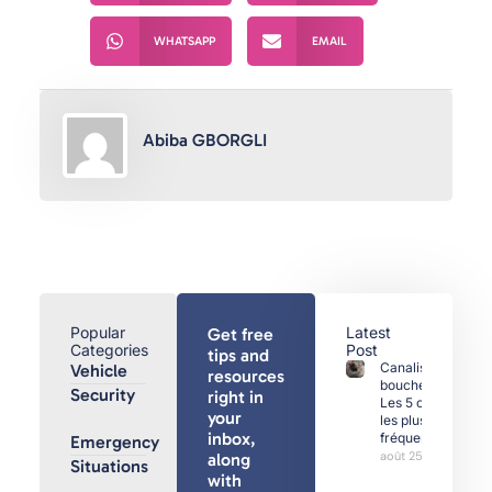
WHATSAPP
EMAIL
Abiba GBORGLI
Popular
Latest
Get free
Categories
Post
tips and
Canalisations
Vehicle
resources
bouchées :
Security
right in
Les 5 causes
your
les plus
inbox,
fréquentes
Emergency
août 25, 2025
along
Situations
with