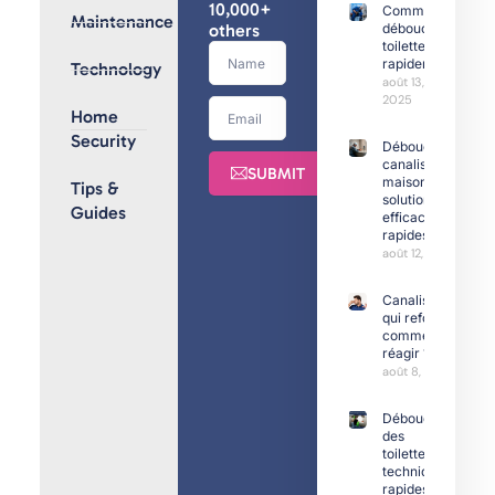
10,000+
Comment
Maintenance
others
déboucher
toilettes
rapidement
Technology
août 13,
2025
Home
Security
Débouchage
canalisation
SUBMIT
maison :
Tips &
solutions
Guides
efficaces et
rapides
août 12, 2025
Canalisation
qui refoule :
comment
réagir ?
août 8, 2025
Déboucher
des
toilettes :
techniques
rapides et