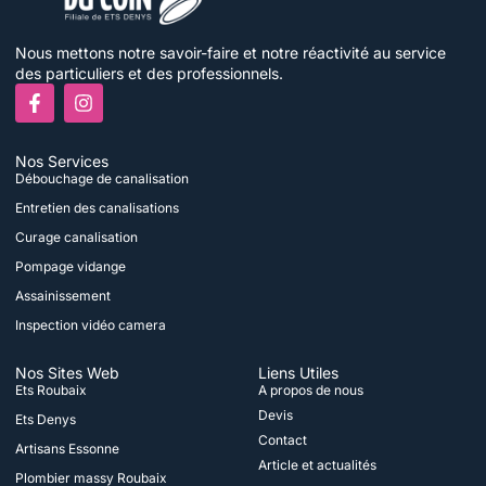
Nous mettons notre savoir-faire et notre réactivité au service
des particuliers et des professionnels.
F
I
a
n
c
s
e
t
Nos Services
b
a
Débouchage de canalisation
o
g
o
r
Entretien des canalisations
k
a
Curage canalisation
-
m
f
Pompage vidange
Assainissement
Inspection vidéo camera
Nos Sites Web
Liens Utiles
Ets Roubaix
A propos de nous
Devis
Ets Denys
Contact
Artisans Essonne
Article et actualités
Plombier massy Roubaix