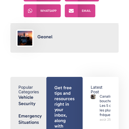
WHATSAPP
EMAIL
Geonel
Popular
Latest
Get free
Categories
Post
tips and
Canalisations
Vehicle
resources
bouchées :
Security
right in
Les 5 causes
your
les plus
inbox,
fréquentes
Emergency
août 25, 2025
along
Situations
with