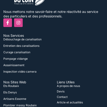
Nous mettons notre savoir-faire et notre réactivité au service
des particuliers et des professionnels.
F
I
a
n
c
s
e
t
Nos Services
b
a
Débouchage de canalisation
o
g
o
r
Entretien des canalisations
k
a
Curage canalisation
-
m
f
Pompage vidange
Assainissement
Inspection vidéo camera
Nos Sites Web
Liens Utiles
Ets Roubaix
A propos de nous
Devis
Ets Denys
Contact
Artisans Essonne
Article et actualités
Plombier massy Roubaix