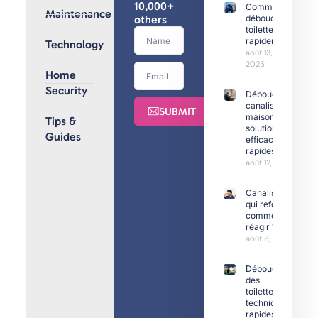
10,000+
Comment
Maintenance
others
déboucher
toilettes
rapidement
Technology
août 13,
2025
Home
Security
Débouchage
canalisation
SUBMIT
maison :
Tips &
solutions
Guides
efficaces et
rapides
août 12, 2025
Canalisation
qui refoule :
comment
réagir ?
août 8, 2025
Déboucher
des
toilettes :
techniques
rapides et