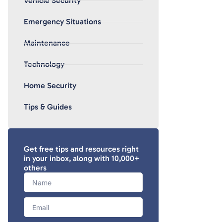
Vehicle Security
Emergency Situations
Maintenance
Technology
Home Security
Tips & Guides
Get free tips and resources right
in your inbox, along with 10,000+
others