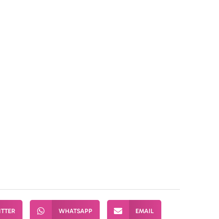
sation Le Chesnay-Rocquen
ITTER
WHATSAPP
EMAIL