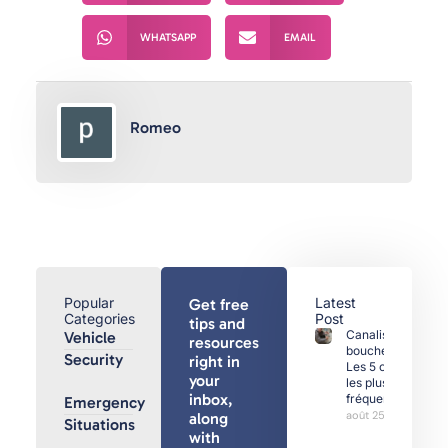
WHATSAPP
EMAIL
Romeo
Popular
Latest
Get free
Categories
Post
tips and
Canalisations
Vehicle
resources
bouchées :
Security
right in
Les 5 causes
your
les plus
inbox,
fréquentes
Emergency
août 25, 2025
along
Situations
with