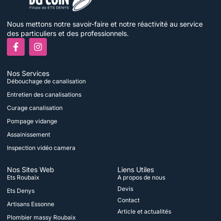
Nous mettons notre savoir-faire et notre réactivité au service
des particuliers et des professionnels.
F
I
a
n
c
s
e
t
Nos Services
b
a
Débouchage de canalisation
o
g
o
r
Entretien des canalisations
k
a
Curage canalisation
-
m
f
Pompage vidange
Assainissement
Inspection vidéo camera
Nos Sites Web
Liens Utiles
Ets Roubaix
A propos de nous
Devis
Ets Denys
Contact
Artisans Essonne
Article et actualités
Plombier massy Roubaix