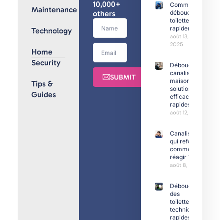
10,000+
Comment
Maintenance
others
déboucher
toilettes
rapidement
Technology
août 13,
2025
Home
Security
Débouchage
canalisation
SUBMIT
maison :
Tips &
solutions
Guides
efficaces et
rapides
août 12, 2025
Canalisation
qui refoule :
comment
réagir ?
août 8, 2025
Déboucher
des
toilettes :
techniques
rapides et