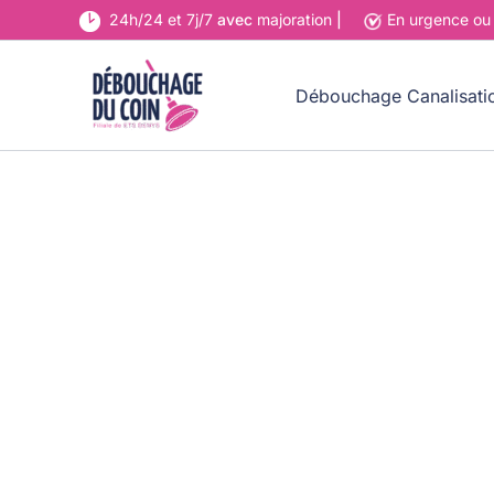
Aller
24h/24 et 7j/7
avec
majoration
|
En urgence o
au
contenu
Débouchage Canalisati