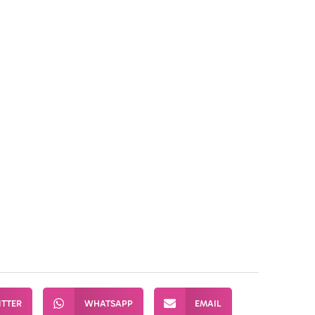
ation Roissy-en-Brie
ITTER
WHATSAPP
EMAIL