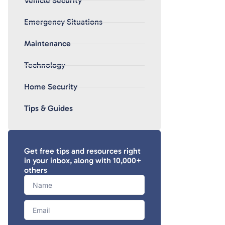
Vehicle Security
Emergency Situations
Maintenance
Technology
Home Security
Tips & Guides
Get free tips and resources right
in your inbox, along with 10,000+
others