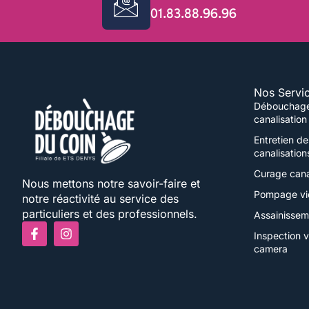
01.83.88.96.96
Nos Servi
Débouchag
canalisation
Entretien de
canalisation
Curage cana
Nous mettons notre savoir-faire et
Pompage vi
notre réactivité au service des
particuliers et des professionnels.
Assainissem
F
I
Inspection 
a
n
camera
c
s
e
t
b
a
o
g
o
r