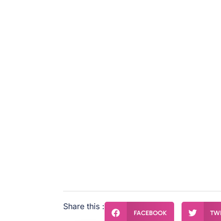
Débouchage Canalis
septembre 24, 2025
Share this :
FACEBOOK
TW