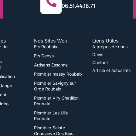
06.51.44.18.71
ces
Nos Sites Web
Liens Utiles
e de
Ets Roubaix
A propos de nous
Devis
Ets Denys
s
Contact
Artisans Essonne
s
Article et actualités
Plombier massy Roubaix
lisation
Plombier Savigny sur
dange
Orge Roubaix
ent
Plombier Viry Chatillon
vidéo
Roubaix
Plombier Les Ulis
Roubaix
Plombier Sainte
Genevieve Des Bois