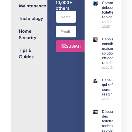
10,000+
Comment
Maintenance
others
déboucher
toilettes
rapidement
Technology
août 13,
2025
Home
Security
Débouchage
canalisation
SUBMIT
maison :
Tips &
solutions
Guides
efficaces et
rapides
août 12, 2025
Canalisation
qui refoule :
comment
réagir ?
août 8, 2025
Déboucher
des
toilettes :
techniques
rapides et