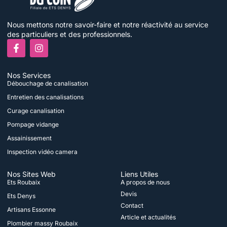
Nous mettons notre savoir-faire et notre réactivité au service
des particuliers et des professionnels.
F
I
a
n
c
s
e
t
Nos Services
b
a
Débouchage de canalisation
o
g
o
r
Entretien des canalisations
k
a
Curage canalisation
-
m
f
Pompage vidange
Assainissement
Inspection vidéo camera
Nos Sites Web
Liens Utiles
Ets Roubaix
A propos de nous
Devis
Ets Denys
Contact
Artisans Essonne
Article et actualités
Plombier massy Roubaix