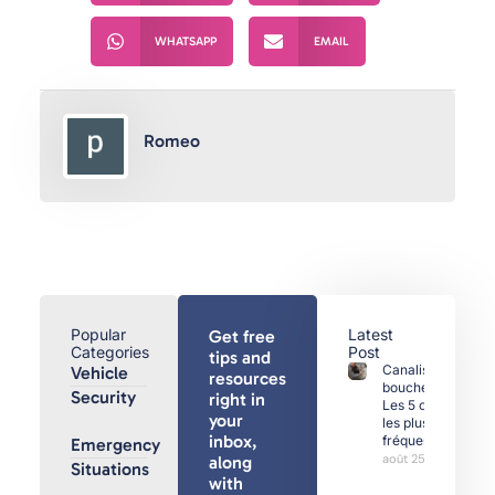
WHATSAPP
EMAIL
Romeo
Popular
Latest
Get free
Categories
Post
tips and
Canalisations
Vehicle
resources
bouchées :
Security
right in
Les 5 causes
your
les plus
inbox,
fréquentes
Emergency
août 25, 2025
along
Situations
with