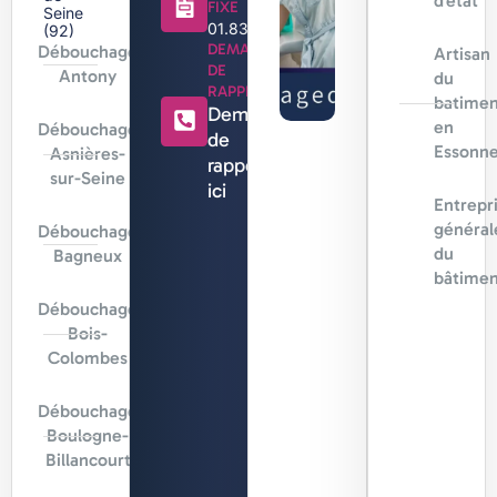
d’état
FIXE
Seine
01.83.88.96.96
(92)
DEMANDE
Débouchage
Artisan
DE
Antony
du
RAPPEL
batimen
Demande
en
Débouchage
de
Essonn
Asnières-
rappel
sur-Seine
ici
Entrepr
général
Débouchage
du
Bagneux
bâtimen
Débouchage
Bois-
Colombes
Débouchage
Boulogne-
Billancourt