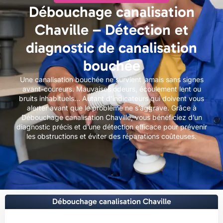
Débouchage canalisation
Chaville – Détection et
diagnostic de canalisation
bouchée
Une canalisation bouchée ne survient jamais sans signes
avant-coureurs. Mauvaises odeurs, écoulement lent ou
bruits inhabituels… Autant d’indicateurs qui doivent vous
alerter avant que le problème ne s’aggrave. Grâce à
Débouchage canalisation Chaville, vous bénéficiez d’un
diagnostic précis et d’une détection efficace pour prévenir
les obstructions et éviter des réparations coûteuses.
Débouchage canalisation Chaville