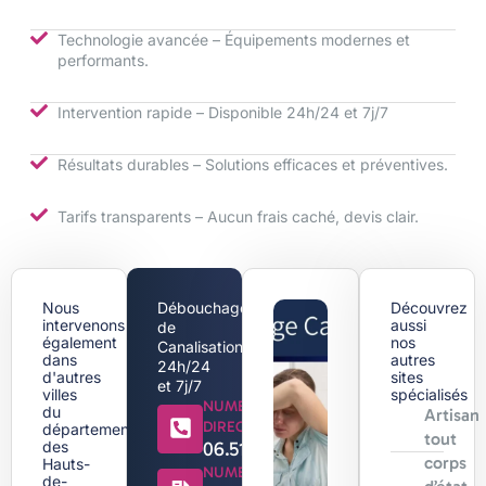
Technologie avancée – Équipements modernes et
performants.
Intervention rapide – Disponible 24h/24 et 7j/7
Résultats durables – Solutions efficaces et préventives.
Tarifs transparents – Aucun frais caché, devis clair.
Nous
Débouchage
Découvrez
intervenons
aussi
de
également
nos
Canalisation
dans
autres
24h/24
d'autres
sites
et 7j/7
villes
spécialisés
NUMERO
du
Artisan
DIRECT
département
tout
des
06.51.44.18.71
corps
Hauts-
NUMERO
de-