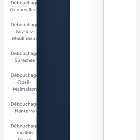
Débouchage
Gennevilliers
Débouchage
Issy-les-
Moulineaux
Débouchage
Suresnes
Débouchage
Rueil-
Malmaison
Débouchage
Nanterre
Débouchage
Levallois-
Perret