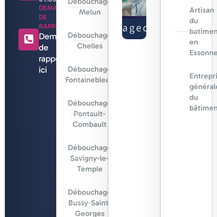
Débouchage
DEMANDE
Artisan
Melun
DE
du
RAPPEL
batimen
Débouchage
Demande
en
Chelles
de
Essonn
rappel
ici
Débouchage
Entrepr
Fontainebleau
général
du
Débouchage
bâtimen
Pontault-
Combault
Débouchage
Savigny-le-
Temple
Débouchage
Bussy-Saint-
Georges