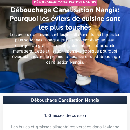
DÉBOUCHAGE CANALISATION NANGIS
Débouchage Canalisation Nangis:
Pourquoi les éviers de cuisine sont
les plus touchés
Les éviers de cuisine sont les installations domestiques les
plus sollicitées. Chaque jour, ils doivent évacuer l’eau
chargée de graisses, résidus alimentaires et produits
ménagers. Cette utilisation intensive explique pourquoi
l’évier est souvent le premier à nécessiter un débouchage
canalisation Nangis.
Débouchage Canalisation Nangis
1. Graisses de cuisson
Les huiles et graisses alimentaires versées dans l’évier se