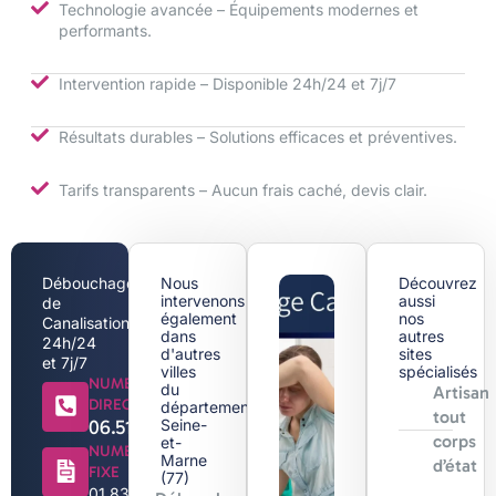
Technologie avancée – Équipements modernes et
performants.
Intervention rapide – Disponible 24h/24 et 7j/7
Résultats durables – Solutions efficaces et préventives.
Tarifs transparents – Aucun frais caché, devis clair.
Débouchage
Nous
Découvrez
intervenons
aussi
de
également
nos
Canalisation
dans
autres
24h/24
d'autres
sites
et 7j/7
villes
spécialisés
NUMERO
du
Artisan
DIRECT
département
tout
06.51.44.18.71
Seine-
corps
et-
NUMERO
Marne
d’état
FIXE
(77)
01.83.88.96.96