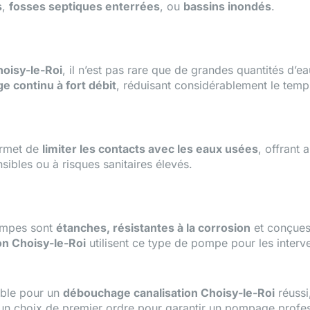
s
,
fosses septiques enterrées
, ou
bassins inondés
.
oisy-le-Roi
, il n’est pas rare que de grandes quantités d’
 continu à fort débit
, réduisant considérablement le temps
ermet de
limiter les contacts avec les eaux usées
, offrant 
nsibles ou à risques sanitaires élevés.
pompes sont
étanches, résistantes à la corrosion
et conçues
n Choisy-le-Roi
utilisent ce type de pompe pour les interve
able pour un
débouchage canalisation Choisy-le-Roi
réussi
t un choix de premier ordre pour garantir un pompage profes