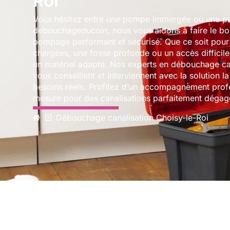
Roi
Vous hésitez entre une pompe immergée ou une p
debouchageducoin, nous vous aidons à faire le bo
pompage performant et sécurisé. Que ce soit pour
chargées, une fosse profonde ou un accès difficile
un matériel adapté. Nos experts en débouchage can
vous conseillent et interviennent avec la solution la
besoins réels. Profitez d’un accompagnement profe
mesure pour des canalisations parfaitement dégag
Débouchage canalisation Choisy-le-Roi