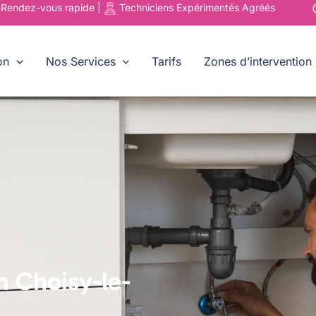
u
Rendez-vous rapide |
Techniciens
Expérimentés Agréés
on
Nos Services
Tarifs
Zones d’intervention
n Choisy-le-