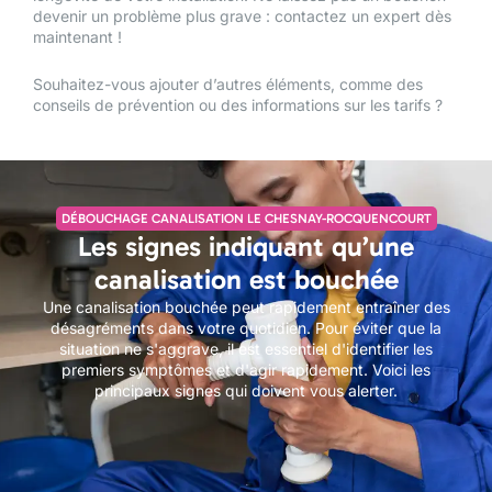
devenir un problème plus grave : contactez un expert dès
maintenant !
Souhaitez-vous ajouter d’autres éléments, comme des
conseils de prévention ou des informations sur les tarifs ?
DÉBOUCHAGE CANALISATION LE CHESNAY-ROCQUENCOURT
Les signes indiquant qu’une
canalisation est bouchée
Une canalisation bouchée peut rapidement entraîner des
désagréments dans votre quotidien. Pour éviter que la
situation ne s'aggrave, il est essentiel d'identifier les
premiers symptômes et d'agir rapidement. Voici les
principaux signes qui doivent vous alerter.