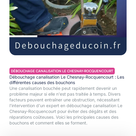
DÉBOUCHAGE CANALISATION LE CHESNAY-ROCQUENCOURT
Débouchage canalisation Le Chesnay-Rocquencourt : Les
différentes causes des bouchons
Une canalisation bouchée peut rapidement devenir un
problème majeur si elle n'est pas traitée à temps. Divers
facteurs peuvent entraîner une obstruction, nécessitant
l'intervention d'un expert en débouchage canalisation Le
Chesnay-Rocquencourt pour éviter des dégâts et des
réparations coûteuses. Voici les principales causes des
bouchons et comment elles se forment.