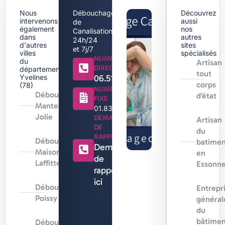
Nous
Débouchage
Découvrez
intervenons
aussi
de
également
nos
Canalisation
dans
autres
24h/24
d'autres
sites
et 7j/7
villes
spécialisés
NUMERO
du
Artisan
DIRECT
département
tout
Yvelines
06.51.44.18.71
corps
(78)
NUMERO
Débouchage
d’état
FIXE
Mantes-la-
01.83.88.96.96
Jolie
DEMANDE
Artisan
DE
du
RAPPEL
Débouchage
batimen
Demande
Maisons-
en
de
Laffitte
Essonn
rappel
ici
Débouchage
Entrepr
Poissy
général
du
bâtimen
Débouchage