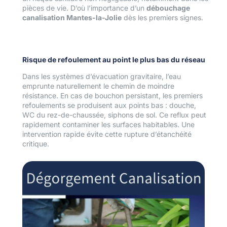
pièces de vie. D’où l’importance d’un
débouchage
canalisation Mantes-la-Jolie
dès les premiers signes.
Risque de refoulement au point le plus bas du réseau
Dans les systèmes d’évacuation gravitaire, l’eau
emprunte naturellement le chemin de moindre
résistance. En cas de bouchon persistant, les premiers
refoulements se produisent aux points bas : douche,
WC du rez-de-chaussée, siphons de sol. Ce reflux peut
rapidement contaminer les surfaces habitables. Une
intervention rapide évite cette rupture d’étanchéité
critique.