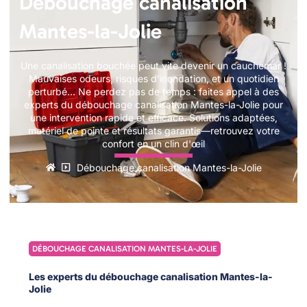
Débouchage canalisation
Mantes-la-Jolie
Une canalisation bouchée peut vite devenir un cauchemar !
Mauvaises odeurs, risques d’inondation, et un quotidien
perturbé… Ne perdez pas de temps : faites appel à des
experts du débouchage canalisation Mantes-la-Jolie pour
une intervention rapide et efficace. Solutions adaptées,
matériel de pointe et résultats garantis—retrouvez votre
confort en un clin d'œil
Débouchage canalisation Mantes-la-Jolie
DÉBOUCHAGE CANALISATION MANTES-LA-JOLIE
Les experts du débouchage canalisation Mantes-la-
Jolie