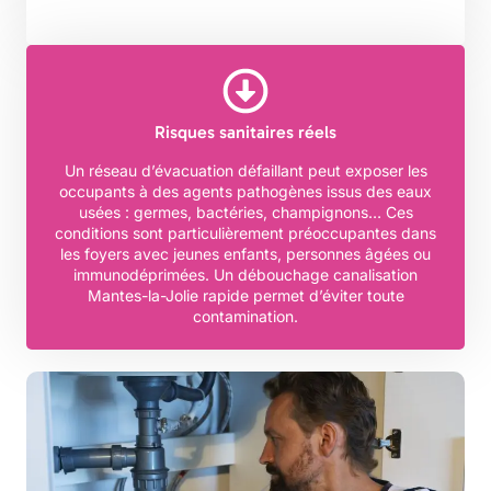
Risques sanitaires réels
Un réseau d’évacuation défaillant peut exposer les
occupants à des agents pathogènes issus des eaux
usées : germes, bactéries, champignons… Ces
conditions sont particulièrement préoccupantes dans
les foyers avec jeunes enfants, personnes âgées ou
immunodéprimées. Un débouchage canalisation
Mantes-la-Jolie rapide permet d’éviter toute
contamination.