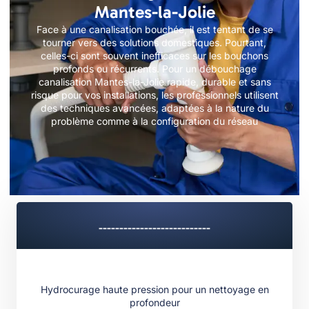
Mantes-la-Jolie
Face à une canalisation bouchée, il est tentant de se
tourner vers des solutions domestiques. Pourtant,
celles-ci sont souvent inefficaces sur les bouchons
profonds ou récurrents. Pour un débouchage
canalisation Mantes-la-Jolie rapide, durable et sans
risque pour vos installations, les professionnels utilisent
des techniques avancées, adaptées à la nature du
problème comme à la configuration du réseau
---------------------------
Hydrocurage haute pression pour un nettoyage en
profondeur