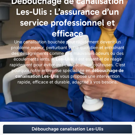
Débouchage de canalisation
Les-Ulis : L’assurance d’un
service professionnel et
efficace
Une canalisation bouchée peut rapidement devenir un
problème majeur, perturbant votre quotidien et entraînant
des désagréments comme des mauvaises odeurs ou des
écoulements lents. À
Les-Ulis
, il est essentiel de réagir
rapidement pour éviter des complications coûteuses. C’est
pourquoi notre entreprise spécialisée en
débouchage de
canalisation Les-Ulis
vous propose une intervention
rapide, efficace et durable, adaptée à vos besoins.
Débouchage canalisation Les-Ulis