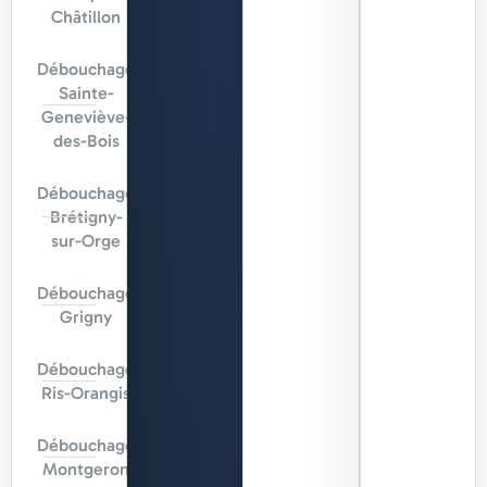
Châtillon
Débouchage
Sainte-
Geneviève-
des-Bois
Débouchage
Brétigny-
sur-Orge
Débouchage
Grigny
Débouchage
Ris-Orangis
Débouchage
Montgeron