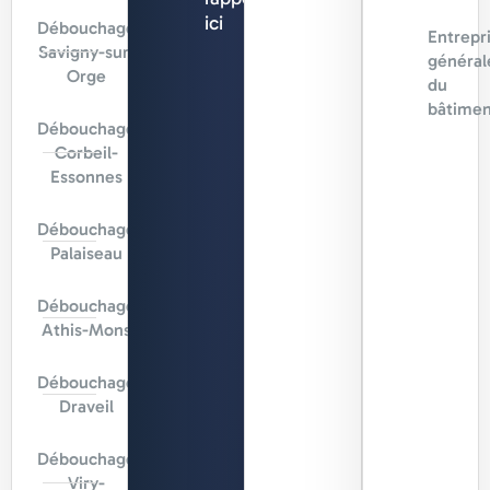
ici
Débouchage
Entrepr
Savigny-sur-
général
Orge
du
bâtimen
Débouchage
Corbeil-
Essonnes
Débouchage
Palaiseau
Débouchage
Athis-Mons
Débouchage
Draveil
Débouchage
Viry-