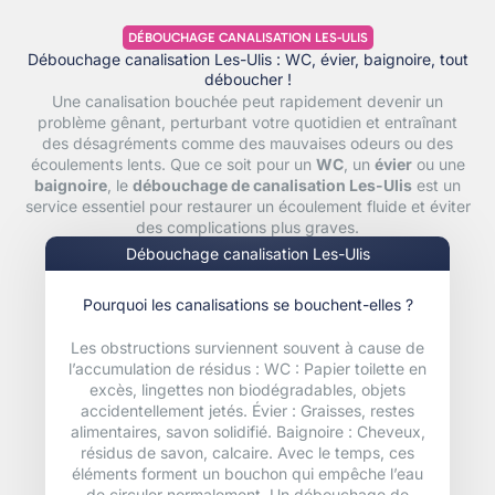
DÉBOUCHAGE CANALISATION LES-ULIS
Débouchage canalisation Les-Ulis : WC, évier, baignoire, tout
déboucher !
Une canalisation bouchée peut rapidement devenir un
problème gênant, perturbant votre quotidien et entraînant
des désagréments comme des mauvaises odeurs ou des
écoulements lents. Que ce soit pour un
WC
, un
évier
ou une
baignoire
, le
débouchage de canalisation Les-Ulis
est un
service essentiel pour restaurer un écoulement fluide et éviter
des complications plus graves.
Débouchage canalisation Les-Ulis
Pourquoi les canalisations se bouchent-elles ?
Les obstructions surviennent souvent à cause de
l’accumulation de résidus : WC : Papier toilette en
excès, lingettes non biodégradables, objets
accidentellement jetés. Évier : Graisses, restes
alimentaires, savon solidifié. Baignoire : Cheveux,
résidus de savon, calcaire. Avec le temps, ces
éléments forment un bouchon qui empêche l’eau
de circuler normalement. Un débouchage de