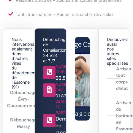
Résultats durables – Solutions efficaces et préventives.
Tarifs transparents – Aucun frais caché, devis clair.
Nous
Débouchage
Découvrez
intervenons
aussi
de
également
nos
Canalisation
dans
autres
24h/24
d'autres
sites
et 7j/7
villes
spécialisés
NUMERO
du
Artisan
DIRECT
département
tout
de
06.51.44.18.71
corps
l'Essonne
NUMERO
(91)
d’état
FIXE
Débouchage
01.83.88.96.96
Évry-
DEMANDE
Artisan
Courcouronnes
DE
du
RAPPEL
batimen
Demande
Débouchage
en
de
Massy
Essonn
rappel