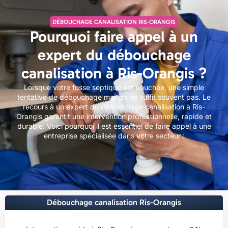
DÉBOUCHAGE CANALISATION RIS-ORANGIS
Pourquoi faire appel à un
expert du débouchage
canalisation à Ris-Orangis ?
Lorsque votre fosse septique est bouchée, une simple
tentative de débouchage maison ne suffit souvent pas. Le
recours à un expert du débouchage canalisation à Ris-
Orangis garantit une intervention professionnelle, rapide et
durable. Voici pourquoi il est essentiel de faire appel à une
entreprise spécialisée dans votre secteur :
Débouchage canalisation Ris-Orangis