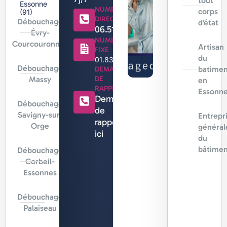
tout
Essonne
NUMERO
corps
(91)
DIRECT
Débouchage
d’état
06.51.44.18.71
Évry-
NUMERO
Courcouronnes
Artisan
FIXE
du
01.83.88.96.96
Débouchage
batimen
DEMANDE
Massy
DE
en
RAPPEL
Essonn
Demande
Débouchage
de
Savigny-sur-
Entrepr
rappel
Orge
général
ici
du
bâtimen
Débouchage
Corbeil-
Essonnes
Débouchage
Palaiseau