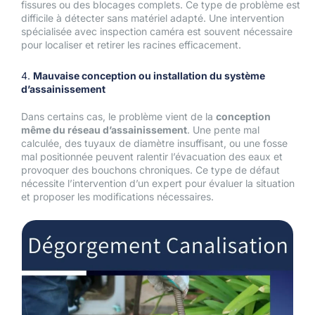
fissures ou des blocages complets. Ce type de problème est
difficile à détecter sans matériel adapté. Une intervention
spécialisée avec inspection caméra est souvent nécessaire
pour localiser et retirer les racines efficacement.
4.
Mauvaise conception ou installation du système
d’assainissement
Dans certains cas, le problème vient de la
conception
même du réseau d’assainissement
. Une pente mal
calculée, des tuyaux de diamètre insuffisant, ou une fosse
mal positionnée peuvent ralentir l’évacuation des eaux et
provoquer des bouchons chroniques. Ce type de défaut
nécessite l’intervention d’un expert pour évaluer la situation
et proposer les modifications nécessaires.