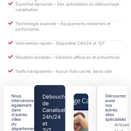
Expertise éprouvée – Des spécialistes du débouchage
canalisation.
Technologie avancée – Équipements modernes et
performants.
Intervention rapide – Disponible 24h/24 et 7j/7
Résultats durables – Solutions efficaces et préventives.
Tarifs transparents – Aucun frais caché, devis clair.
Nous
Découvrez
Débouchage
intervenons
aussi
de
également
nos
Canalisation
dans
autres
d'autres
sites
24h/24
villes
spécialisés
et
du
Artisan
département
7j/7