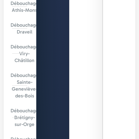
Débouchage
Athis-Mons
Débouchage
Draveil
Débouchage
Viry-
Châtillon
Débouchage
Sainte-
Geneviève-
des-Bois
Débouchage
Brétigny-
sur-Orge