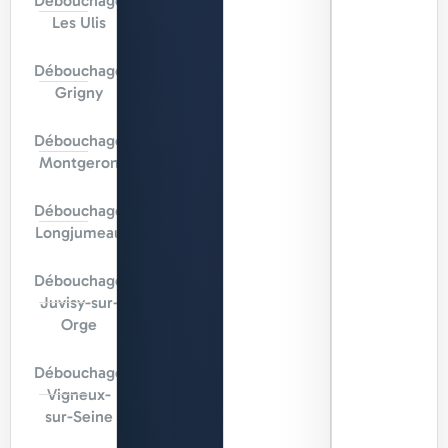
Débouchage
Les Ulis
Débouchage
Grigny
Débouchage
Montgeron
Débouchage
Longjumeau
Débouchage
Juvisy-sur-
Orge
Débouchage
Vigneux-
sur-Seine