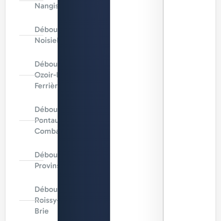
Nangis
Débouchage
Noisiel
Débouchage
Ozoir-la-
Ferrière
Débouchage
Pontault-
Combault
Débouchage
Provins
Débouchage
Roissy-en-
Brie