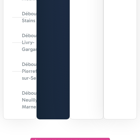
Débouchage
Stains
Débouchage
Livry-
Gargan
Débouchage
Pierrefitte-
sur-Seine
Débouchage
Neuilly-sur-
Marne