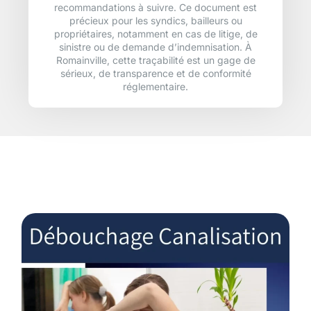
recommandations à suivre. Ce document est
précieux pour les syndics, bailleurs ou
propriétaires, notamment en cas de litige, de
sinistre ou de demande d’indemnisation. À
Romainville, cette traçabilité est un gage de
sérieux, de transparence et de conformité
réglementaire.