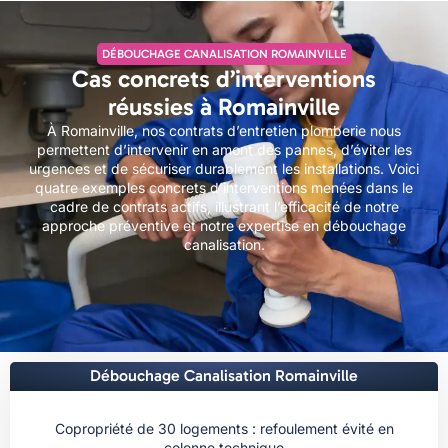
DÉBOUCHAGE CANALISATION ROMAINVILLE
Cas concrets d’interventions
réussies à Romainville
À Romainville, nos contrats d’entretien plomberie nous
permettent d’intervenir en amont des pannes, d’éviter les
urgences et de sécuriser durablement les installations. Voici
quatre exemples concrets d’interventions menées dans le
cadre de contrats actifs, illustrant l’efficacité de notre
approche préventive et notre expertise en débouchage
canalisation.
Débouchage Canalisation Romainville
Copropriété de 30 logements : refoulement évité en
colonne technique