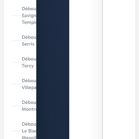
Débouchage
Savigny-le-
Temple
Débouchage
Serris
Débouchage
Torcy
Débouchage
Villeparisis
Débouchage
Montreuil
Débouchage
Le Blanc-
Mesnil