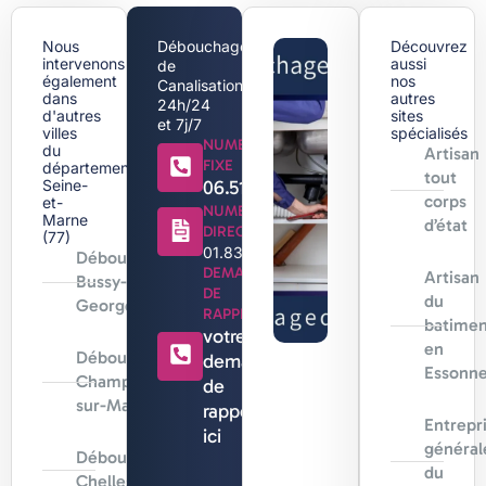
Nous
Débouchage
Découvrez
intervenons
aussi
de
également
nos
Canalisation
dans
autres
24h/24
d'autres
sites
et 7j/7
villes
spécialisés
NUMERO
du
Artisan
FIXE
département
tout
Seine-
06.51.44.18.71
corps
et-
NUMERO
Marne
d’état
DIRECT
(77)
01.83.88.96.96
Débouchage
DEMANDE
Artisan
Bussy-Saint-
DE
du
Georges
RAPPEL
batimen
votre
en
Débouchage
demande
Essonn
Champs-
de
sur-Marne
rappel
Entrepr
ici
général
Débouchage
du
Chelles