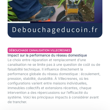
DÉBOUCHAGE CANALISATION VILLECRESNES
Impact sur la performance du réseau domestique
Le choix entre réparation et remplacement d’une
canalisation ne se limite pas à une question de coût ou de
faisabilité technique. Il influence directement la
performance globale du réseau domestique : écoulement,
pression, stabilité, durabilité. À Villecresnes, où les
configurations varient entre maisons individuelles,
immeubles collectifs et extensions récentes, chaque
intervention a des répercussions sur l’efficacité du
système. Voici les principaux impacts à considérer avant
de trancher.