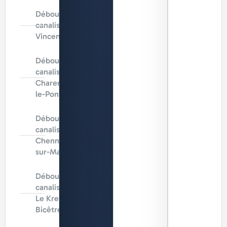
Débouchage
canalisation
Vincennes
Débouchage
canalisation
Charenton-
le-Pont
Débouchage
canalisation
Chennevières-
sur-Marne
Débouchage
canalisation
Le Kremlin-
Bicêtre