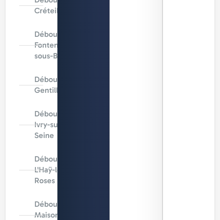
Créteil
Débouchage
Fontenay-
sous-Bois
Débouchage
Gentilly
Débouchage
Ivry-sur-
Seine
Débouchage
L'Haÿ-les-
Roses
Débouchage
Maisons-