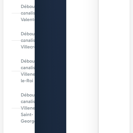
Débouchage
canalisation
Valenton
Débouchage
canalisation
Villecresnes
Débouchage
canalisation
Villeneuve-
le-Roi
Débouchage
canalisation
Villeneuve-
Saint-
Georges