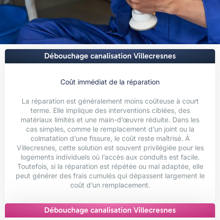
Débouchage canalisation Villecresnes
Coût immédiat de la réparation
La réparation est généralement moins coûteuse à court
terme. Elle implique des interventions ciblées, des
matériaux limités et une main-d’œuvre réduite. Dans les
cas simples, comme le remplacement d’un joint ou la
colmatation d’une fissure, le coût reste maîtrisé. À
Villecresnes, cette solution est souvent privilégiée pour les
logements individuels où l’accès aux conduits est facile.
Toutefois, si la réparation est répétée ou mal adaptée, elle
peut générer des frais cumulés qui dépassent largement le
coût d’un remplacement.
Débouchage canalisation Villecresnes