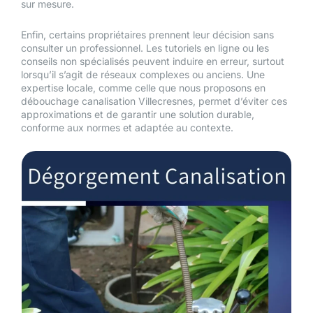
sur mesure.
Enfin, certains propriétaires prennent leur décision sans
consulter un professionnel. Les tutoriels en ligne ou les
conseils non spécialisés peuvent induire en erreur, surtout
lorsqu’il s’agit de réseaux complexes ou anciens. Une
expertise locale, comme celle que nous proposons en
débouchage canalisation Villecresnes, permet d’éviter ces
approximations et de garantir une solution durable,
conforme aux normes et adaptée au contexte.