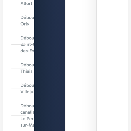
Alfort
Débouchage
Orly
Débouchage
Saint-Maur-
des-Fossés
Débouchage
Thiais
Débouchage
Villejuif
Débouchage
canalisation
Le Perreux-
sur-Marne