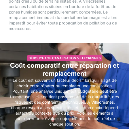
points d’eau ou de terrains instables. À Villecresnes,
certaines habitations situées en bordure de la forêt ou de
zones humides sont particulièrement concernées. Le
remplacement immédiat du conduit endommagé est alors
impératif pour éviter toute propagation de pollution ou de
moisissures.
DÉBOUCHAGE CANALISATION VILLECRESNES
Coût comparatif entre réparation et
remplacement
Le coût est souvent un facteur décisif lorsqu’il s’agit de
choisir entre réparer ou remplacer une canalisation.
Pourtant, une analyse uniquement budgétaire peut être
trompeuse si elle ne tient pas compte de la durabilité, des
risques et des contraintes techniques. À Villecresnes,
chaque réseau a ses spécificités, et le bon choix dépend
autant du contexte que du prix. Voici les éléments à
considérer pour évaluer objectivement le coût réel de
chaque solution.