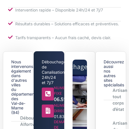
Intervention rapide – Disponible 24h/24 et 7j/7
Résultats durables – Solutions efficaces et préventives.
Tarifs transparents – Aucun frais caché, devis clair.
Nous
Débouchage
Découvrez
intervenons
aussi
de
également
nos
Canalisation
dans
autres
24h/24
d'autres
sites
et 7j/7
villes
spécialisés
NUMERO
du
Artisan
FIXE
département
tout
des
06.51.44.18.71
corps
Val-de-
NUMERO
Marne
d’état
DIRECT
(94)
01.83.88.96.96
Débouchage
DEMANDE
Artisan
Alfortville
DE